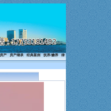
房产
房产继承
经典案例
抚养/赡养
律