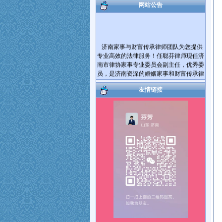
网站公告
济南家事与财富传承律师团队为您提供
专业高效的法律服务！任聪芬律师现任济
南市律协家事专业委员会副主任，优秀委
员，是济南资深的婚姻家事和财富传承律
师。代理过大量的离婚纠纷案件和遗产继
承纠纷案件。
友情链接
爱家护家，用法商守护财富！帮您将您
的财产传承给您的亲人！您有婚姻家庭和
遗产继承、财富传承等方面的法律问题需
要帮助，可电话咨询，也可电话预约后到
律师事务所当面咨询。对于您提出的问题
我会及时给您解答。如果满意请您在问题
解决的同时把我推荐给您身边需要帮助的
朋友，谢谢！
服务热线： 17753181492 15964027812
执业机构：山东国曜琴岛律师事务所
地 址：济南市历下区山大路264号国曜律
师楼（山大路南首）
乘车路线：可乘117、115、K56、137、
112、K139路公交车到经十路山大路站下