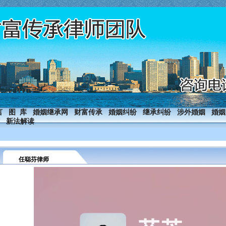
言
图 库
婚姻继承网
财富传承
婚姻纠纷
继承纠纷
涉外婚姻
婚姻
新法解读
任聪芬律师