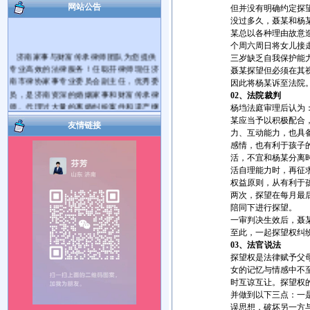
网站公告
但并没有明确约定探
没过多久，聂某和杨
某总以各种理由故意
个周六周日将女儿接
济南家事与财富传承律师团队为您提供
三岁缺乏自我保护能
专业高效的法律服务！任聪芬律师现任济
聂某探望但必须在其
南市律协家事专业委员会副主任，优秀委
因此将杨某诉至法院
员，是济南资深的婚姻家事和财富传承律
02、
法院裁判
师。代理过大量的离婚纠纷案件和遗产继
杨垱法庭审理后认为
承纠纷案件。
某应当予以积极配合
友情链接
爱家护家，用法商守护财富！帮您将您
力、互动能力，也具
的财产传承给您的亲人！您有婚姻家庭和
感情，也有利于孩子
遗产继承、财富传承等方面的法律问题需
活，不宜和杨某分离
要帮助，可电话咨询，也可电话预约后到
活自理能力时，再征
律师事务所当面咨询。对于您提出的问题
权益原则，从有利于
我会及时给您解答。如果满意请您在问题
两次，探望在每月最
解决的同时把我推荐给您身边需要帮助的
陪同下进行探望。
朋友，谢谢！
一审判决生效后，聂
服务热线： 17753181492 15964027812
至此，一起探望权纠
执业机构：山东国曜琴岛律师事务所
03、
法官说法
地 址：济南市历下区山大路264号国曜律
探望权是法律赋予父
师楼（山大路南首）
女的记忆与情感中不
乘车路线：可乘117、115、K56、137、
时互谅互让。探望权
112、K139路公交车到经十路山大路站下
并做到以下三点：一
车。
误思想，破坏另一方