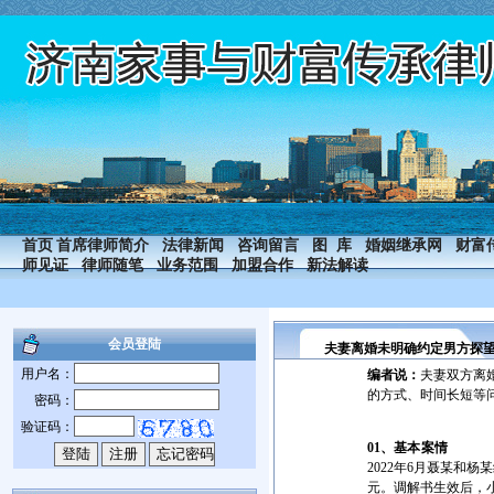
首页
首席律师简介
法律新闻
咨询留言
图 库
婚姻继承网
财富
师见证
律师随笔
业务范围
加盟合作
新法解读
会员登陆
夫妻离婚未明确约定男方探
用户名：
编者说：
夫妻双方离
的方式、时间长短等
密码：
验证码：
01、
基本案情
2022年6月聂某和
元。调解书生效后，