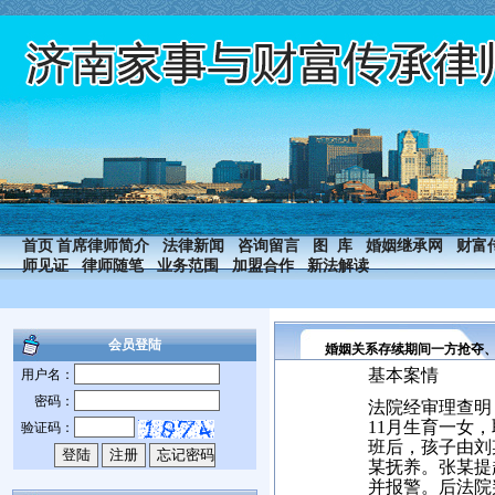
首页
首席律师简介
法律新闻
咨询留言
图 库
婚姻继承网
财富
师见证
律师随笔
业务范围
加盟合作
新法解读
会员登陆
婚姻关系存续期间一方抢夺
基本案情
用户名：
密码：
法院经审理查明
11月生育一女
验证码：
班后，孩子由刘
某抚养。张某提
并报警。后法院