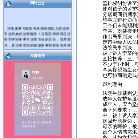
监护权纠纷诉至
网站公告
使对孩子的监护
分居期间初期李
望事宜进行协商
至今仍未能顺利探
济南家事与财富传承律师团队为您提供
李某、刘某接走
专业高效的法律服务！任聪芬律师现任济
作出民事判决：
南市律协家事专业委员会副主任，优秀委
定市中级人民法院
员，是济南资深的婚姻家事和财富传承律
法院民事判决；
师。代理过大量的离婚纠纷案件和遗产继
被上诉人李某的
承纠纷案件。
友情链接
直接抚养；三、
爱家护家，用法商守护财富！帮您将您
不少于1小时，
的财产传承给您的亲人！您有婚姻家庭和
李某探望婚生女
遗产继承、财富传承等方面的法律问题需
也可协商确定或
要帮助，可电话咨询，也可电话预约后到
律师事务所当面咨询。对于您提出的问题
裁判理由
我会及时给您解答。如果满意请您在问题
法院生效裁判认
解决的同时把我推荐给您身边需要帮助的
成年人保护角度
朋友，谢谢！
成
年人，应当坚
服务热线： 17753181492 15964027812
合下列要求：
…
执业机构：山东国曜琴岛律师事务所
中，被上诉人李
地 址：济南市历下区山大路264号国曜律
送回母亲身边，
师楼（山大路南首）
母亲的呵护，被
乘车路线：可乘117、115、K56、137、
虑个人情感需求
112、K139路公交车到经十路山大路站下
务。从妇女权益
车。