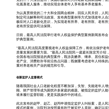
化孤寡老人服务，推动实现全体老年人享有基本养老服务。
为认真贯彻党的二十大和全国两会精神，回应人民关切，人民
制定司法解释和司法政策、发布典型案例等方式加强老年人合
极应对人口老龄化意识，为实现老有所养、老有所医、老有所
老有所安提供司法保障。
日前，最高人民法院举行老年人权益保护典型案例新闻发布会
护典型案例。
“最高人民法院高度重视老年人权益保障工作，将依法保护老
质量发展的重要方面。”最高人民法院民一庭庭长陈宜芳介绍
全国各地法院报送的典型案件，既涉及赡养、继承、居住权益
老产业、消费欺诈等前沿热点问题；既侧重考虑老年人特殊的
重对养老相关产业的规范和引导。
创新监护人监督模式
随着我国社会人口老龄化程度不断加深，失智、失能老年人增
顾、财产管理等成为困扰许多家庭的难题。被指定的监护人能
谁来履行监督职能，更是实践操作中的堵点。
此次发布的赵甲、赵乙、赵丙申请指定监护人纠纷案，是人民
模式的案例，法院判决按照最有利于被监护人原则，确定以监