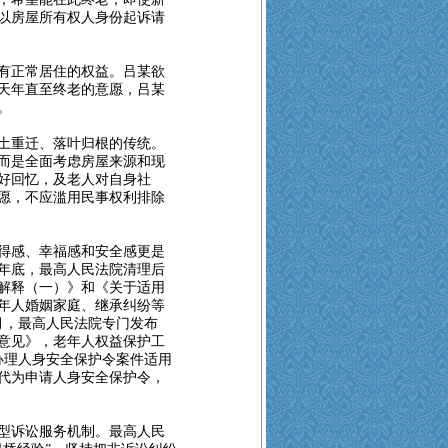
以房屋所有权人身份起诉请
有正常居住的权益。吕某欲
天年直至终老的意愿，吕某
。
土重迁、落叶归根的传统。
而是全面考虑房屋来源和现
好回忆，及老人对自身社
愿，不应滥用民事权利排除
得感、幸福感和安全感更是
年年底，最高人民法院清理后
解释（一）》和《关于适用
年人婚姻家庭、继承纠纷等
3月，最高人民法院专门发布
意见》，老年人权益保护工
于办理人身安全保护令案件适用
代为申请人身安全保护令，
型诉讼服务机制。最高人民