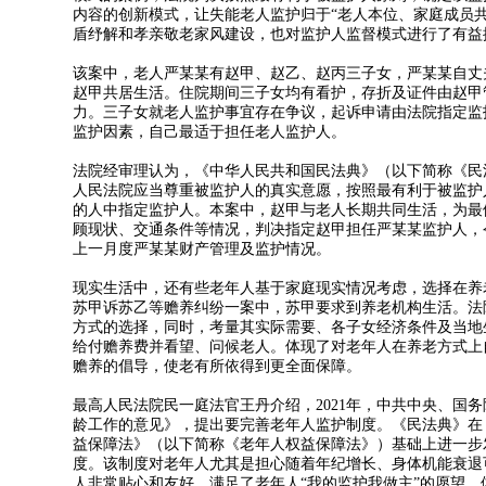
内容的创新模式，让失能老人监护归于“老人本位、家庭成员
盾纾解和孝亲敬老家风建设，也对监护人监督模式进行了有益
该案中，老人严某某有赵甲、赵乙、赵丙三子女，严某某自丈
赵甲共居生活。住院期间三子女均有看护，存折及证件由赵甲
力。三子女就老人监护事宜存在争议，起诉申请由法院指定监
监护因素，自己最适于担任老人监护人。
法院经审理认为，《中华人民共和国民法典》（以下简称《民
人民法院应当尊重被监护人的真实意愿，按照最有利于被监护
的人中指定监护人。本案中，赵甲与老人长期共同生活，为最
顾现状、交通条件等情况，判决指定赵甲担任严某某监护人，
上一月度严某某财产管理及监护情况。
现实生活中，还有些老年人基于家庭现实情况考虑，选择在养
苏甲诉苏乙等赡养纠纷一案中，苏甲要求到养老机构生活。法
方式的选择，同时，考量其实际需要、各子女经济条件及当地
给付赡养费并看望、问候老人。体现了对老年人在养老方式上
赡养的倡导，使老有所依得到更全面保障。
最高人民法院民一庭法官王丹介绍，2021年，中共中央、国
龄工作的意见》，提出要完善老年人监护制度。《民法典》在
益保障法》（以下简称
《老年人权益保障法》
）基础上进一步
度。该制度对老年人尤其是担心随着年纪增长、身体机能衰退
人非常贴心和友好，满足了老年人“我的监护我做主”的愿望