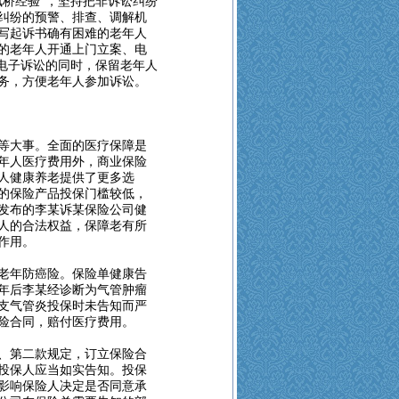
枫桥经验”，坚持把非诉讼纠纷
纠纷的预警、排查、调解机
写起诉书确有困难的老年人
的老年人开通上门立案、电
、电子诉讼的同时，保留老年人
务，方便老年人参加诉讼。
等大事。全面的医疗保障是
年人医疗费用外，商业保险
人健康养老提供了更多选
的保险产品投保门槛较低，
发布的李某诉某保险公司健
人的合法权益，保障老有所
作用。
老年防癌险。保险单健康告
年后李某经诊断为气管肿瘤
支气管炎投保时未告知而严
险合同，赔付医疗费用。
、第二款规定，订立保险合
投保人应当如实告知。投保
影响保险人决定是否同意承