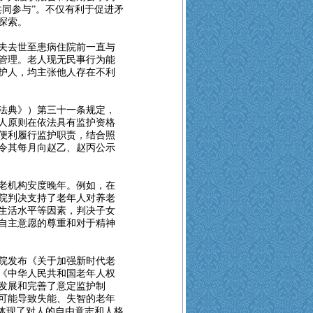
共同参与”。不仅有利于促进矛
探索。
夫去世至患病住院前一直与
管理。老人现无民事行为能
护人，均主张他人存在不利
法典》）第三十一条规定，
人原则在依法具有监护资格
便利履行监护职责，结合照
令其每月向赵乙、赵丙公示
老机构安度晚年。例如，在
院判决支持了老年人对养老
生活水平等因素，判决子女
自主意愿的尊重和对于精神
务院发布《关于加强新时代老
《中华人民共和国老年人权
发展和完善了意定监护制
可能导致失能、失智的老年
，体现了对人的自由意志和人格