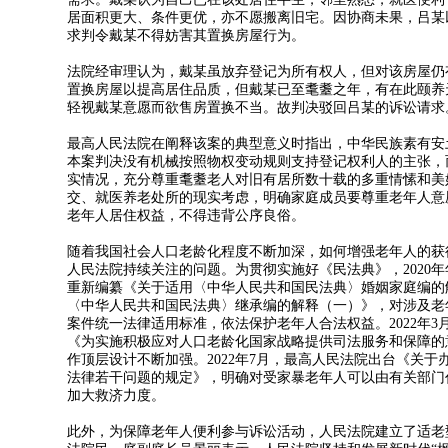
居面积更大、条件更优，亦不愿搬离旧宅。因协商未果，吕某
求判令戴某不得妨害其置换房屋行为。
法院经审理认为，戴某虽放弃登记为所有权人，但对该房屋仍
置换房屋以提高居住品质，但戴某已至耄耋之年，有在此颐养
轻视戴某意愿而欲售房置换不当。故判决驳回吕某的诉讼请求
最高人民法院在阐释该案的典型意义时指出，中华民族素有安
本案判决没有机械按照物权变动规则支持登记权利人的主张，
实情况，充分尊重耄耋老人对旧有居所数十载的多重情愫和美
交、就医养老处所的现实考虑，明确家庭成员要尊重老年人意
老年人居住权益，不得违背公序良俗。
随着我国社会人口老龄化程度不断加深，如何增强老年人的获
人民法院持续关注的问题。为贯彻实施好《民法典》，2020
重新编纂《关于适用〈中华人民共和国民法典〉婚姻家庭编的
〈中华人民共和国民法典〉继承编的解释（一）》，对涉及老
案件统一法律适用标准，依法保护老年人合法权益。2022年
《为实施积极应对人口老龄化国家战略提供司法服务和保障的
作顶层设计不断加强。2022年7月，最高人民法院出台《关
法律若干问题的规定》，明确对受家暴老年人可以由有关部门
加大救济力度。
此外，为保障老年人便利参与诉讼活动，人民法院建立了适老