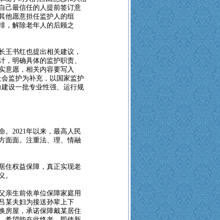
自己最信任的人提前签订意
其他愿意担任监护人的组
排，解除老年人的后顾之
长王书红也提出相关建议，
计，明确具体的监护职责、
实意愿，相关内容要写入
社会监护为补充，以国家监护
力建设一批专业性强、运行规
。2021年以来，最高人民
方方面面。注重法、理、情融
居住权益保障，真正实现老
义。
某父亲生前依单位保障家庭用
吕某夫妇为接送孙辈上下
换房屋，承诺保障戴某居住
，希望能在此终老，即使新