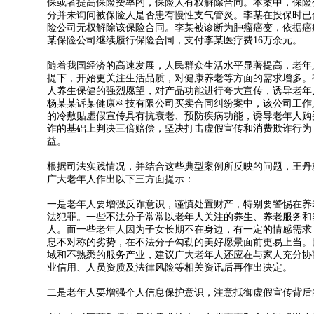
保或者提高保险费率的，保险人有权解除合同。本案中，保险
分并未询问被保险人是否患有慢性支气管炎。李某在投保时已
险公司无权解除该保险合同。李某被诊断为肿瘤癌变，依据癌
某保险公司继续履行保险合同，支付李某医疗费16万余元。
随着我国经济的高速发展，人民群众生活水平显著提高，老年
提下，开始更关注生活品质，对健康养老等方面的需求增多。
人养生保健的强烈愿望，对产品功能进行夸大宣传，诱导老年
杨某某诉某健康科技有限公司买卖合同纠纷案中，该公司工作
的冷敷贴虚假宣传具有抗衰老、预防疾病功能，诱导老年人购
诈的基础上判决三倍赔偿，坚决打击虚假宣传和消费欺诈行为
益。
根据司法实践情况，并结合这些典型案例所反映的问题，王丹
广大老年人作出以下三方面提示：
一是老年人要增强反诈意识，谨慎处置财产，特别要警惕在养
法犯罪。一些不法分子常常以老年人关注的养生、养老服务和
人。而一些老年人因为子女长期不在身边，有一定的情感需求
息不对称的劣势，在不法分子勾勒的美好愿景面前更易上当。
域和不熟悉的服务产业，建议广大老年人还应在与家人充分协
业信用、人员资质及法律风险等相关资讯后再作出决定。
二是老年人要增强个人信息保护意识，注意抵御虚假宣传背后