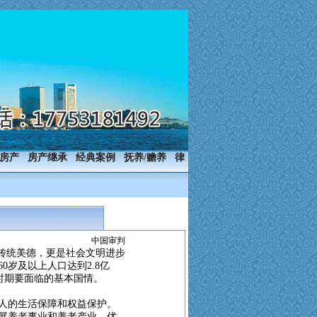
房产
房产继承
经典案例
抚养/赡养
律
中国审判
的传统美德，更是社会文明进步
0岁及以上人口达到2.8亿
个时期要面临的基本国情。
人的生活保障和权益保护。
展养老事业和养老产业，优