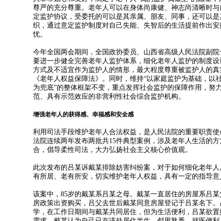
尊严的充分尊重。老年人可以在身体尚康健、神志尚清晰时与
定监护协议，受委托的可以是其亲属、朋友、同事，还可以是
织，通过意定监护制度对自己失能、失智后的生活提前作出安
忧。
今年全国两会期间，全国政协委员、山西省高级人民法院副院
要进一步健全完善老年人监护体系，细化老年人监护的制度设
方式及不适宜作为监护人的情形，最大程度尊重被监护人的真
《老年人权益保障法》。同时，维持“以家庭监护为基础，以
为兜底”的整体框架不变，重点发挥社会监护的保障作用，努
范、具有示范效应的非营利性社会综合监护机构。
增强老年人的获得感、幸福感和安全感
利用司法手段维护老年人合法权益，是人民法院的重要职责使命
法院连续两年发布两批共15件典型案例，涉及老年人生活的
合，倡导柔性司法，大力弘扬社会主义核心价值观。
此次发布的吕某诉戴某排除妨害纠纷案，对于如何细化老年人
有所居、老有所安，切实维护老年人权益，具有一定的指导意
该案中，85岁的戴某系吕某之母。戴某一直居住的房屋系吕
房政策出资购买，吕父去世后戴某同意房屋登记于吕某名下。
学，在工作日期间与戴某共同居住，但为生活便利，吕某欲置
需求。戴某认为自己已在该处居住半生，邻里熟悉，就医便利