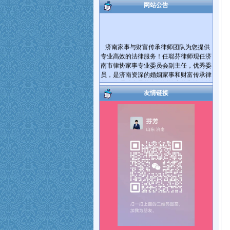
网站公告
济南家事与财富传承律师团队为您提供
专业高效的法律服务！任聪芬律师现任济
南市律协家事专业委员会副主任，优秀委
员，是济南资深的婚姻家事和财富传承律
师。代理过大量的离婚纠纷案件和遗产继
承纠纷案件。
友情链接
爱家护家，用法商守护财富！帮您将您
的财产传承给您的亲人！您有婚姻家庭和
遗产继承、财富传承等方面的法律问题需
要帮助，可电话咨询，也可电话预约后到
律师事务所当面咨询。对于您提出的问题
我会及时给您解答。如果满意请您在问题
解决的同时把我推荐给您身边需要帮助的
朋友，谢谢！
服务热线： 17753181492 15964027812
执业机构：山东国曜琴岛律师事务所
地 址：济南市历下区山大路264号国曜律
师楼（山大路南首）
乘车路线：可乘117、115、K56、137、
112、K139路公交车到经十路山大路站下
车。