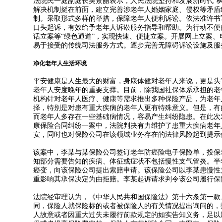
法院民一庭副庭长吴景丽表示，人民法院坚持和发展新时代“
解决机制挺在前面，建立完善涉老年人婚姻家庭、侵权等矛盾
制。采取形式多样的举措，保障老年人便利诉讼。依法准许书
口头起诉，有效给予老年人诉讼服务指导和帮助。为行动不便
话立案等“绿色通道”，实现快速、便捷立案。开展网上立案
易于接受的传统司法服务方式。逐步完善无障碍诉讼设施及服
净化老年人生活环境
平安健康是人生最大的财富，身康体健对老年人来说，更是头
老年人安度晚年的重要支撑。目前，除我国社保体系承担的老
机构针对老年人医疗、健康等需求推出多种保险产品，为老年
择，特别是对患有重大疾病的老年人更有特殊意义。但是，有
而老年人多存在一些基础病情况，容易产生纠纷隐患。在此次
康保险合同纠纷一案中，法院判决有力维护了患重大疾病老年
安，同时也对保险公司在该领域业务存在的法律风险起到提示
该案中，李某与某保险公司签订老年防癌险电子保险单，投保
知部分需要告知的疾病、体征或症状不包括慢性支气管炎。半
癌变，向该保险公司提出索赔申请。该保险公司以李某患慢性
重影响其承保决定为由拒赔。李某起诉请求判令该公司履行保
法院经审理认为，《中华人民共和国保险法》第十六条第一款
同，保险人就保险标的或者被保险人的有关情况提出询问的，
人故意或者因重大过失未履行前款规定的如实告知义务，足以