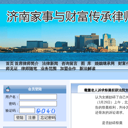
首页
首席律师简介
法律新闻
咨询留言
图 库
婚姻继承网
财富
师见证
律师随笔
业务范围
加盟合作
新法解读
会员登陆
耄耋老人诉求祭奠权获法院
用户名：
认为女婿妨碍了自己
（3月29日）上午
密码：
告的祭奠权利，判令
验证码：
还骨灰的诉讼请求。
是否妨碍祭奠