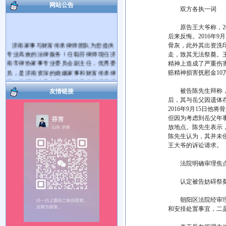
网站公告
双方各执一词
原告王大爷称，20
后来反悔。2016年
济南家事与财富传承律师团队为您提供
骨灰，此外其出资洗
专业高效的法律服务！任聪芬律师现任济
走，致其无法祭奠。
南市律协家事专业委员会副主任，优秀委
精神上造成了严重伤
员，是济南资深的婚姻家事和财富传承律
赔精神损害抚慰金10
师。代理过大量的离婚纠纷案件和遗产继
承纠纷案件。
被告陈先生辩称，他
友情链接
爱家护家，用法商守护财富！帮您将您
后，其与岳父因遗体
的财产传承给您的亲人！您有婚姻家庭和
2016年9月15日
遗产继承、财富传承等方面的法律问题需
但因为考虑到岳父年
要帮助，可电话咨询，也可电话预约后到
放地点。陈先生表示，
律师事务所当面咨询。对于您提出的问题
陈先生认为，其并未
我会及时给您解答。如果满意请您在问题
王大爷的诉讼请求。
解决的同时把我推荐给您身边需要帮助的
朋友，谢谢！
法院明确审理焦
服务热线： 17753181492 15964027812
执业机构：山东国曜琴岛律师事务所
认定被告妨碍祭
地 址：济南市历下区山大路264号国曜律
师楼（山大路南首）
朝阳区法院经审理认
乘车路线：可乘117、115、K56、137、
和安排处置事宜，二
112、K139路公交车到经十路山大路站下
车。