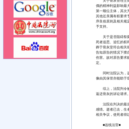
关于骨灰管理主体，
偶的精神利益影响最
第一顺位主体，其次
其他近亲属有权要求
序良俗原则及相关规
予支持。
关于是否阻碍祭奠权
死者追思、追忆的权
葬于骨灰堂符合相关
告知原告的情况下擅
伤害。故对原告要求
定。
同时法院认为，遗像
像由其保管亦能助于
综上，法院判令被告
返还骨灰的诉讼请求
法院在判决的最后特
感情。逝者已去，生
相关争议，使死者得
■连线法官■